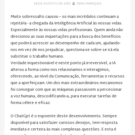
28 DE AGOSTO DE 2023
VERA MARQUES
Muito sobressalto causou – os mais incrédulos continuam a
rejeitá-la - a chegada da Inteligência Artificial às nossas vidas.
Especialmente às nossas vidas profissionais. Quem ainda não
direcionou as suas inquietações para a busca dos benefícios
que poderá acrescer ao desempenho de cada um, ajudando-
nos em vez de nos prejudicar, questiona-se sobre se irá ela
substituir o trabalho humano.
Verdade inquestionável e neste ponto já irreversível, a IA
alterou a forma como nos relacionamos e interagimos,
oferecendo, ao nível da Comunicação, ferramentas e recursos
que a aperfeiçoam. Um dos mais extraordinários mecanismos
foi conseguir com que as máquinas passassem a percecionar
a voz humana, descodificando-a, para executar tarefas de
forma célere e eficaz.
O ChatGpt é o expoente deste desenvolvimento. Sempre
disponível para satisfazer curiosos desejos, tem resposta
imediata e certeira às mais complexas questões. E esta é