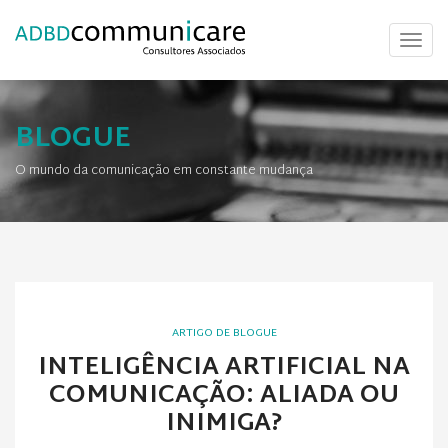
Toggl
naviga
BLOGUE
O mundo da comunicação em constante mudança
ARTIGO DE BLOGUE
INTELIGÊNCIA ARTIFICIAL NA
COMUNICAÇÃO: ALIADA OU
INIMIGA?