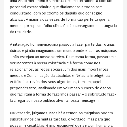
uma visão meramente simplista de uma ferramenta com um
potencial extraordinário que diariamente a todos tem
conquistado, com os exemplos daquilo que consegue
alcançar. A maioria das vezes de forma tão perfeita que, a
menos que haja um “olho clínico”, não conseguimos distingui-la
da realidade.
A interação homem-máquina passou a fazer parte das rotinas
diárias e já não imaginamos um mundo onde elas – as máquinas
– não estejam ao nosso serviço. Da mesma forma, passaram a
ser inerentes à nossa existência e à forma como nos
relacionamos, as redes sociais, um dos mais importantes
meios de Comunicação da atualidade. Nelas, a Inteligência
Artificial, através dos seus algoritmos, tem um papel
preponderante, analisando um volumoso número de dados
que facilitam a forma de fazermos passar – e sobretudo fazê-
la chegar ao nosso público-alvo - a nossa mensagem.
Na verdade, julgamos, nada há a temer. As máquinas podem
substituir-nos em muitas tarefas, é verdade. Mas para que
possam executá-las, é imprescindível que seja um humano a