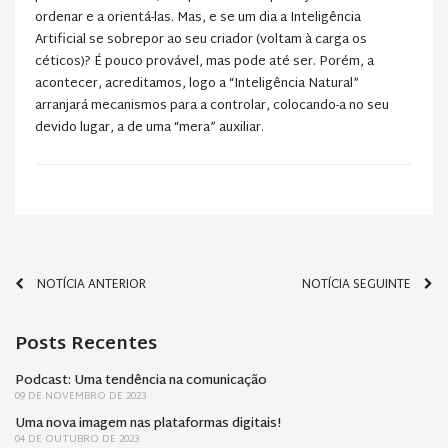
ordenar e a orientá-las. Mas, e se um dia a Inteligência
Artificial se sobrepor ao seu criador (voltam à carga os
céticos)? É pouco provável, mas pode até ser. Porém, a
acontecer, acreditamos, logo a “Inteligência Natural”
arranjará mecanismos para a controlar, colocando-a no seu
devido lugar, a de uma “mera” auxiliar.
NOTÍCIA ANTERIOR
NOTÍCIA SEGUINTE
Posts Recentes
Podcast: Uma tendência na comunicação
09 DE NOVEMBRO DE 2023
Uma nova imagem nas plataformas digitais!
04 DE OUTUBRO DE 2023